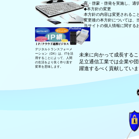
育・啓蒙・啓発を実施し、適
◆本方針の変更
本方針の内容は変更されるこ
変更後の本方針については、
当サイトの個人情報に関する
デジタルトランスフォーメ
ーション（DX）は、ITを活
未来に向かって成長するこ
用することによって、人間
足立通信工業では企業や団
の生活をより良く作り直す
変革を意味します。
躍進するべく貢献していま