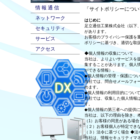
情 報 通 信
「サイトポリシーについ
ネットワーク
はじめに
足立通信工業株式会社（以下
セキュリティ
があります。
お客様のプライバシー保護を
サービス
ポリシーに基づき、
適切な取
アクセス
◆個人情報の収集について
当社は、よりよいサービスを
集することがあります。個人
ができる情報）。
◆個人情報の管理・保護につ
当社では、問合せメールフォ
めます。
◆個人情報の利用目的につい
当社では、収集した個人情報
す。
◆個人情報の第三者への提供
当社は、以下の理由を除き、
（1）お客様の同意がある場合
（２）お客様個人が特定でき
（３）法令に基づく場合 ◆法
当社は、情報セキュリティマ