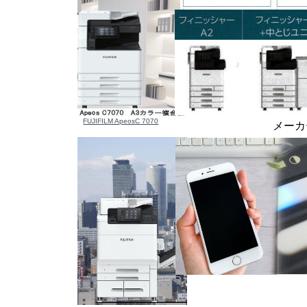
FUJIFILM ApeosC 7070
メーカ